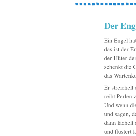
Der Enge
Ein Engel hat
das ist der 
der Hüter de
schenkt die 
das Wartenkö
Er streichelt
reiht Perlen 
Und wenn die
und sagen, d
dann lächelt
und flüstert l